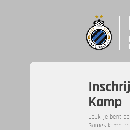
Inschri
Kamp
Leuk, je bent b
Games kamp op 