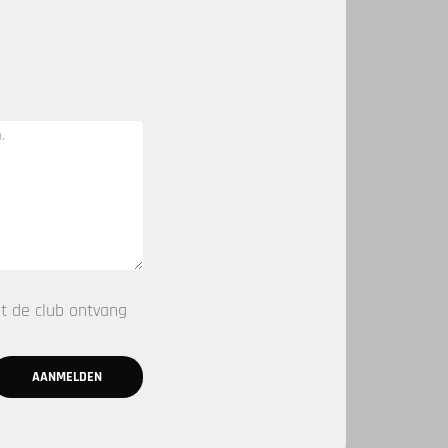
t de club ontvang
AANMELDEN